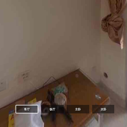
客厅
饭厅
主卧
次卧