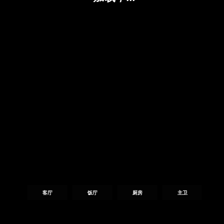
客厅
饭厅
厨房
主卫