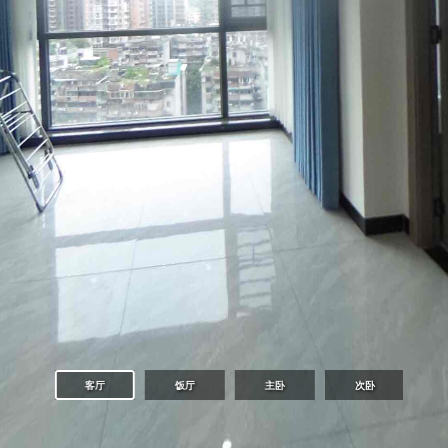
客厅
饭厅
主卧
次卧